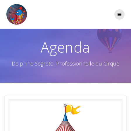
Passer
au
contenu
Agenda
Delphine Segreto, Professionnelle du Cirque