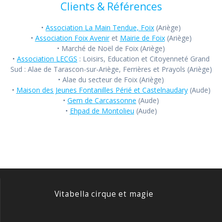
Clients & Références
•
Association La Main Tendue, Foix
(Ariège)
•
Association Foix Avenir
et
Mairie de Foix
(Ariège)
• Marché de Noël de Foix (Ariège)
•
Association LECGS
: Loisirs, Education et Citoyenneté Grand
Sud : Alae de Tarascon-sur-Ariège, Ferrières et Prayols (Ariège)
• Alae du secteur de Foix (Ariège)
•
Maison des Jeunes Fontanilles Périé et Castelnaudary
(Aude)
•
Gem de Carcassonne
(Aude)
•
Ehpad de Montolieu
(Aude)
Vitabella cirque et magie