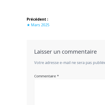
Navigation
Précédent :
de
Article
★ Mars 2025
précédent :
l’article
Laisser un commentaire
Votre adresse e-mail ne sera pas publiée
Commentaire
*