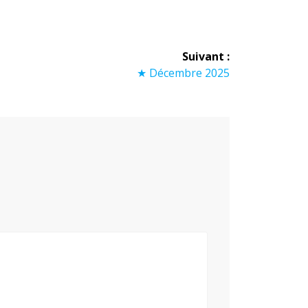
Suivant :
Article
★ Décembre 2025
suivant :